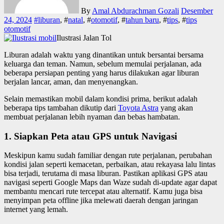
By
Amal Abdurachman Gozali
Desember
24, 2024
#
liburan
, #
natal
, #
otomotif
, #
tahun baru
, #
tips
, #
tips
otomotif
Ilustrasi Jalan Tol
Liburan adalah waktu yang dinantikan untuk bersantai bersama
keluarga dan teman. Namun, sebelum memulai perjalanan, ada
beberapa persiapan penting yang harus dilakukan agar liburan
berjalan lancar, aman, dan menyenangkan.
Selain memastikan mobil dalam kondisi prima, berikut adalah
beberapa tips tambahan dikutip dari
Toyota Astra
yang akan
membuat perjalanan lebih nyaman dan bebas hambatan.
1.
Siapkan Peta atau GPS untuk Navigasi
Meskipun kamu sudah familiar dengan rute perjalanan, perubahan
kondisi jalan seperti kemacetan, perbaikan, atau rekayasa lalu lintas
bisa terjadi, terutama di masa liburan. Pastikan aplikasi GPS atau
navigasi seperti Google Maps dan Waze sudah di-update agar dapat
membantu mencari rute tercepat atau alternatif. Kamu juga bisa
menyimpan peta offline jika melewati daerah dengan jaringan
internet yang lemah.