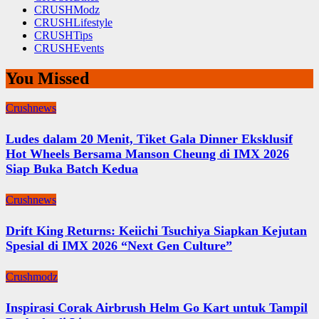
CRUSHModz
CRUSHLifestyle
CRUSHTips
CRUSHEvents
You Missed
Crushnews
Ludes dalam 20 Menit, Tiket Gala Dinner Eksklusif
Hot Wheels Bersama Manson Cheung di IMX 2026
Siap Buka Batch Kedua
Crushnews
Drift King Returns: Keiichi Tsuchiya Siapkan Kejutan
Spesial di IMX 2026 “Next Gen Culture”
Crushmodz
Inspirasi Corak Airbrush Helm Go Kart untuk Tampil