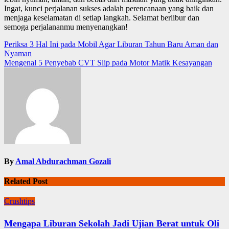
Ingat, kunci perjalanan sukses adalah perencanaan yang baik dan
menjaga keselamatan di setiap langkah. Selamat berlibur dan
semoga perjalananmu menyenangkan!
Navigasi
Periksa 3 Hal Ini pada Mobil Agar Liburan Tahun Baru Aman dan
Nyaman
pos
Mengenal 5 Penyebab CVT Slip pada Motor Matik Kesayangan
By
Amal Abdurachman Gozali
Related Post
Crushtips
Mengapa Liburan Sekolah Jadi Ujian Berat untuk Oli