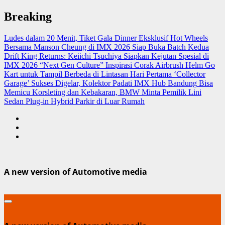
Skip
Breaking
to
content
Ludes dalam 20 Menit, Tiket Gala Dinner Eksklusif Hot Wheels
Bersama Manson Cheung di IMX 2026 Siap Buka Batch Kedua
Drift King Returns: Keiichi Tsuchiya Siapkan Kejutan Spesial di
IMX 2026 “Next Gen Culture”
Inspirasi Corak Airbrush Helm Go
Kart untuk Tampil Berbeda di Lintasan
Hari Pertama ‘Collector
Garage’ Sukses Digelar, Kolektor Padati IMX Hub Bandung
Bisa
Memicu Korsleting dan Kebakaran, BMW Minta Pemilik Lini
Sedan Plug-in Hybrid Parkir di Luar Rumah
A new version of Automotive media