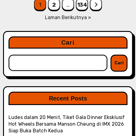
Paginasi
1
2
…
134
pos
Laman Berikutnya »
Cari
Cari
Recent Posts
Ludes dalam 20 Menit, Tiket Gala Dinner Eksklusif
Hot Wheels Bersama Manson Cheung di IMX 2026
Siap Buka Batch Kedua