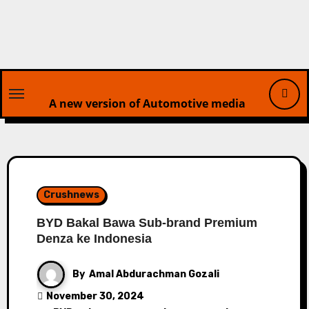
Skip
to
content
A new version of Automotive media
Crushnews
BYD Bakal Bawa Sub-brand Premium
Denza ke Indonesia
By
Amal Abdurachman Gozali
November 30, 2024