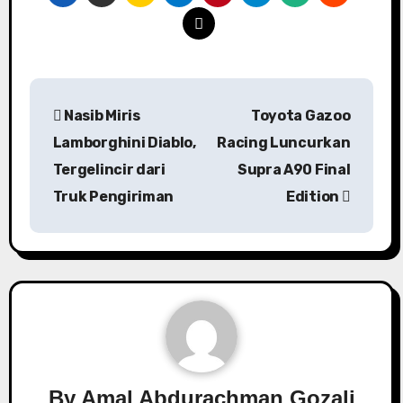
Navigasi
Nasib Miris
Toyota Gazoo
pos
Lamborghini Diablo,
Racing Luncurkan
Tergelincir dari
Supra A90 Final
Truk Pengiriman
Edition
By
Amal Abdurachman Gozali