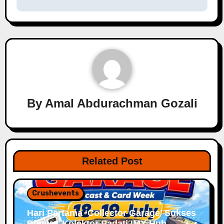
By
Amal Abdurachman Gozali
Related Post
Crushevents
Hari Pertama ‘Collector Garage’ Sukses
Digelar, Kolektor Padati IMX Hub