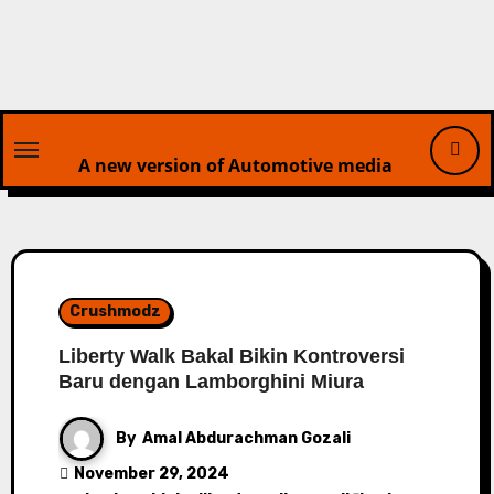
Skip
to
content
A new version of Automotive media
Crushmodz
Liberty Walk Bakal Bikin Kontroversi
Baru dengan Lamborghini Miura
By
Amal Abdurachman Gozali
November 29, 2024