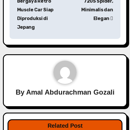
Bergaya Retro
720S Spider,
Muscle Car Siap
Minimalis dan
Diproduksi di
Elegan
Jepang
By
Amal Abdurachman Gozali
Related Post