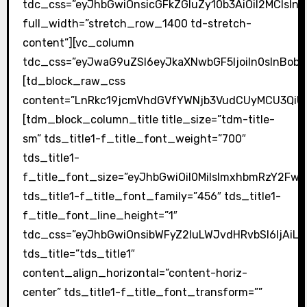
tdc_css=”eyJhbGwiOnsicGFkZGluZy10b3AiOiI2MCIsI
full_width=”stretch_row_1400 td-stretch-
content”][vc_column
tdc_css=”eyJwaG9uZSI6eyJkaXNwbGF5IjoiIn0sInBob
[td_block_raw_css
content=”LnRkc19jcmVhdGVfYWNjb3VudCUyMCU3Qi
[tdm_block_column_title title_size=”tdm-title-
sm” tds_title1-f_title_font_weight=”700″
tds_title1-
f_title_font_size=”eyJhbGwiOiI0MiIsImxhbmRzY2FwZS
tds_title1-f_title_font_family=”456″ tds_title1-
f_title_font_line_height=”1″
tdc_css=”eyJhbGwiOnsibWFyZ2luLWJvdHRvbSI6IjAiLC
tds_title=”tds_title1″
content_align_horizontal=”content-horiz-
center” tds_title1-f_title_font_transform=””