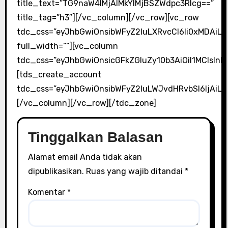
title_text=”TG9naW4lMjAlMkYlMjBSZWdpc3Rlcg==”
title_tag=”h3″][/vc_column][/vc_row][vc_row
tdc_css=”eyJhbGwiOnsibWFyZ2luLXRvcCI6Ii0xMDAiL
full_width=””][vc_column
tdc_css=”eyJhbGwiOnsicGFkZGluZy10b3AiOiI1MCIsI
[tds_create_account
tdc_css=”eyJhbGwiOnsibWFyZ2luLWJvdHRvbSI6IjAiLCJ
[/vc_column][/vc_row][/tdc_zone]
Tinggalkan Balasan
Alamat email Anda tidak akan
dipublikasikan.
Ruas yang wajib ditandai
*
Komentar
*