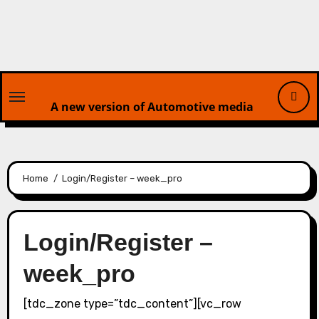
Skip
to
content
A new version of Automotive media
Home
Login/Register – week_pro
Login/Register –
week_pro
[tdc_zone type=”tdc_content”][vc_row