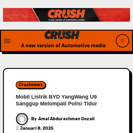
Skip
to
content
A new version of Automotive media
Crushnews
Mobil Listrik BYD YangWang U9
Sanggup Melompati Polisi Tidur
By
Amal Abdurachman Gozali
Januari 8, 2025