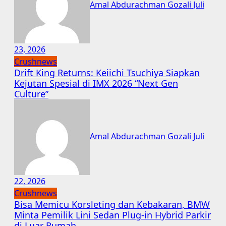
Amal Abdurachman Gozali
Juli
23, 2026
Crushnews
Drift King Returns: Keiichi Tsuchiya Siapkan
Kejutan Spesial di IMX 2026 “Next Gen
Culture”
Amal Abdurachman Gozali
Juli
22, 2026
Crushnews
Bisa Memicu Korsleting dan Kebakaran, BMW
Minta Pemilik Lini Sedan Plug-in Hybrid Parkir
di Luar Rumah