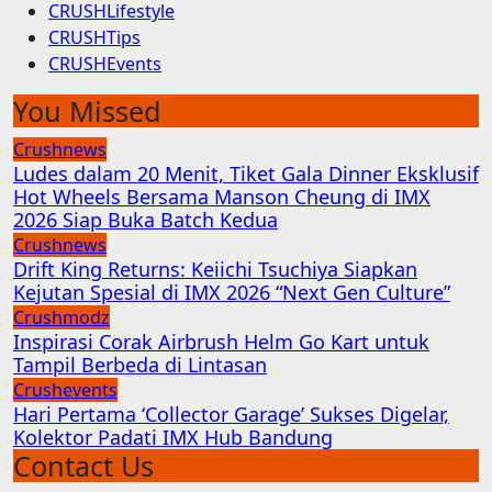
CRUSHLifestyle
CRUSHTips
CRUSHEvents
You Missed
Crushnews
Ludes dalam 20 Menit, Tiket Gala Dinner Eksklusif
Hot Wheels Bersama Manson Cheung di IMX
2026 Siap Buka Batch Kedua
Crushnews
Drift King Returns: Keiichi Tsuchiya Siapkan
Kejutan Spesial di IMX 2026 “Next Gen Culture”
Crushmodz
Inspirasi Corak Airbrush Helm Go Kart untuk
Tampil Berbeda di Lintasan
Crushevents
Hari Pertama ‘Collector Garage’ Sukses Digelar,
Kolektor Padati IMX Hub Bandung
Contact Us