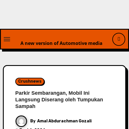
Skip
to
content
A new version of Automotive media
Crushnews
Parkir Sembarangan, Mobil Ini
Langsung Diserang oleh Tumpukan
Sampah
By
Amal Abdurachman Gozali