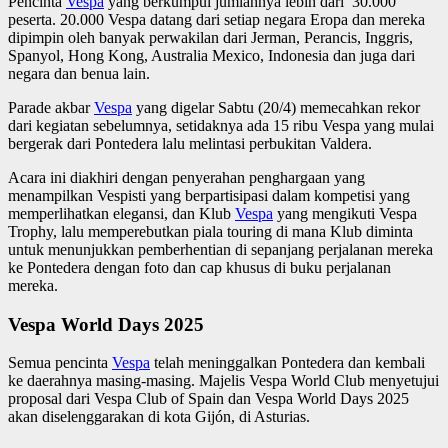
Pencinta
Vespa
yang berkumpul jumlahnya lebih dari 30.000
peserta. 20.000 Vespa datang dari setiap negara Eropa dan mereka
dipimpin oleh banyak perwakilan dari Jerman, Perancis, Inggris,
Spanyol, Hong Kong, Australia Mexico, Indonesia dan juga dari
negara dan benua lain.
Parade akbar
Vespa
yang digelar Sabtu (20/4) memecahkan rekor
dari kegiatan sebelumnya, setidaknya ada 15 ribu Vespa yang mulai
bergerak dari Pontedera lalu melintasi perbukitan Valdera.
Acara ini diakhiri dengan penyerahan penghargaan yang
menampilkan Vespisti yang berpartisipasi dalam kompetisi yang
memperlihatkan elegansi, dan Klub
Vespa
yang mengikuti Vespa
Trophy, lalu memperebutkan piala touring di mana Klub diminta
untuk menunjukkan pemberhentian di sepanjang perjalanan mereka
ke Pontedera dengan foto dan cap khusus di buku perjalanan
mereka.
Vespa World Days 2025
Semua pencinta
Vespa
telah meninggalkan Pontedera dan kembali
ke daerahnya masing-masing. Majelis Vespa World Club menyetujui
proposal dari Vespa Club of Spain dan Vespa World Days 2025
akan diselenggarakan di kota Gijón, di Asturias.