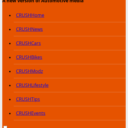
A new version of Automotive media
CRUSHHome
CRUSHNews
CRUSHCars
CRUSHBikes
CRUSHModz
CRUSHLifestyle
CRUSHTips
CRUSHEvents