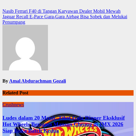
Navigasi
Nasib Ferrari F40 di Tangan Karyawan Dealer Mobil Mewah
Jaguar Recall E-Pace Gara-Gara Airbag Bisa Sobek dan Melukai
pos
Penumpang
By
Amal Abdurachman Gozali
Related Post
Crushnews
Ludes dalam 20 Menit, Tiket Gala Dinner Eksklusif
Hot Wheels Bersama Manson Cheung di IMX 2026
Siap Buka Batch Kedua