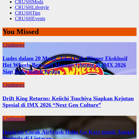
CRUSHModz
CRUSHLifestyle
CRUSHTips
CRUSHEvents
You Missed
Crushnews
Ludes dalam 20 Menit, Tiket Gala Dinner Eksklusif
Hot Wheels Bersama Manson Cheung di IMX 2026
Siap Buka Batch Kedua
Crushnews
Drift King Returns: Keiichi Tsuchiya Siapkan Kejutan
Spesial di IMX 2026 “Next Gen Culture”
Crushmodz
Inspirasi Corak Airbrush Helm Go Kart untuk Tampil
Berbeda di Lintasan