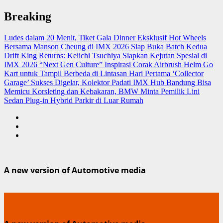
Skip
Breaking
to
content
Ludes dalam 20 Menit, Tiket Gala Dinner Eksklusif Hot Wheels
Bersama Manson Cheung di IMX 2026 Siap Buka Batch Kedua
Drift King Returns: Keiichi Tsuchiya Siapkan Kejutan Spesial di
IMX 2026 “Next Gen Culture”
Inspirasi Corak Airbrush Helm Go
Kart untuk Tampil Berbeda di Lintasan
Hari Pertama ‘Collector
Garage’ Sukses Digelar, Kolektor Padati IMX Hub Bandung
Bisa
Memicu Korsleting dan Kebakaran, BMW Minta Pemilik Lini
Sedan Plug-in Hybrid Parkir di Luar Rumah
A new version of Automotive media