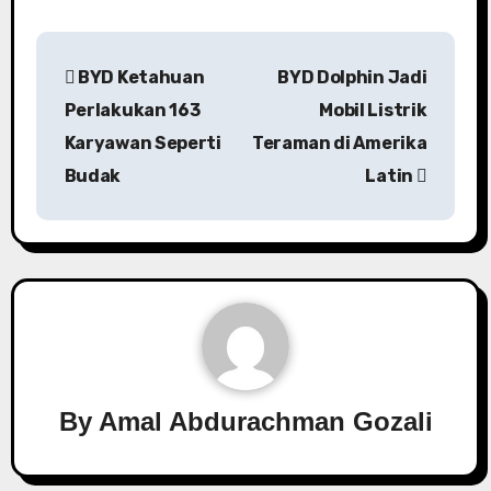
Navigasi
BYD Ketahuan
BYD Dolphin Jadi
pos
Perlakukan 163
Mobil Listrik
Karyawan Seperti
Teraman di Amerika
Budak
Latin
By
Amal Abdurachman Gozali