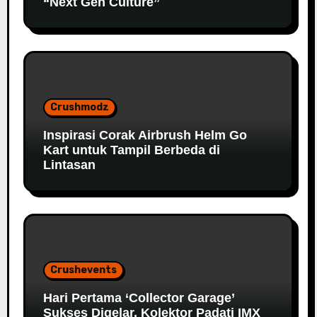
“Next Gen Culture”
Crushmodz
Inspirasi Corak Airbrush Helm Go
Kart untuk Tampil Berbeda di
Lintasan
Crushevents
Hari Pertama ‘Collector Garage’
Sukses Digelar, Kolektor Padati IMX