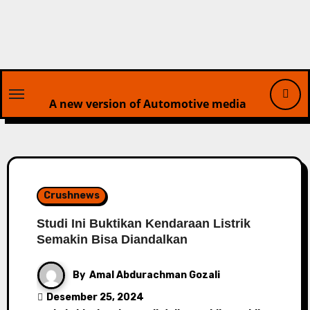
Skip
to
content
A new version of Automotive media
Crushnews
Studi Ini Buktikan Kendaraan Listrik
Semakin Bisa Diandalkan
By
Amal Abdurachman Gozali
Desember 25, 2024