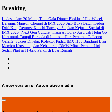
Skip
Breaking
to
content
Ludes dalam 20 Menit, Tiket Gala Dinner Eksklusif Hot Wheels
Bersama Manson Cheung di IMX 2026 Siap Buka Batch Kedua
Drift King Returns: Keiichi Tsuchiya Siapkan Kejutan Spesial di
IMX 2026 “Next Gen Culture”
Inspirasi Corak Airbrush Helm Go
Kart untuk Tampil Berbeda di Lintasan
Hari Pertama ‘Collector
Garage’ Sukses Digelar, Kolektor Padati IMX Hub Bandung
Bisa
Memicu Korsleting dan Kebakaran, BMW Minta Pemilik Lini
Sedan Plug-in Hybrid Parkir di Luar Rumah
A new version of Automotive media