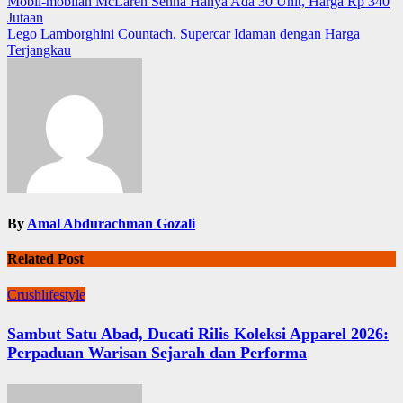
Navigasi
Mobil-mobilan McLaren Senna Hanya Ada 30 Unit, Harga Rp 340
Jutaan
pos
Lego Lamborghini Countach, Supercar Idaman dengan Harga
Terjangkau
By
Amal Abdurachman Gozali
Related Post
Crushlifestyle
Sambut Satu Abad, Ducati Rilis Koleksi Apparel 2026:
Perpaduan Warisan Sejarah dan Performa