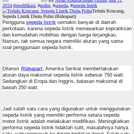
By
Amal Abdurachman Gozali
Juni 11,
2024
#
modifikasi
, #
polisi
, #
sepeda
, #
sepeda listrik
Terlalu Kencang,
Sepeda Listrik Disita Polisi (Rideapart)
Pengguna
sepeda listrik
semakin banyak di daerah
perkotaan, karena sepeda listrik menawarkan kepratiksan
dan kemudahan mobilitas dengan harga terjangkau.
Namun, tak semua negara memiliki aturan yang sama
soal penggunaan sepeda listrik.
Dilansir
Rideapart
, Amerika Serikat memberlakukan
aturan daya maksimal sepeda listrik sebesar 750 watt.
Sedangkan di Eropa dan Inggris, batasan maksimal di
bawah 250 watt.
Jadi salah satu cara yang digunakan untuk menggunakan
sepeda listrik yang memiliki performa setara sepeda
motor listrik adalah melakukan modifikasi. Meningkatkan
performa sepeda listrik tidaklah sulit, masalahnya hanya
satu, yaitu termasuk ke dalam tindakan ilegal. Salah satu