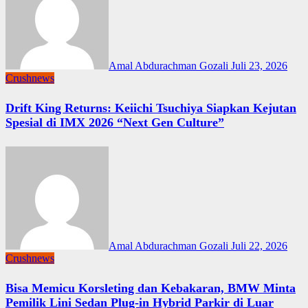
Amal Abdurachman Gozali
Juli 23, 2026
Crushnews
Drift King Returns: Keiichi Tsuchiya Siapkan Kejutan
Spesial di IMX 2026 “Next Gen Culture”
Amal Abdurachman Gozali
Juli 22, 2026
Crushnews
Bisa Memicu Korsleting dan Kebakaran, BMW Minta
Pemilik Lini Sedan Plug-in Hybrid Parkir di Luar