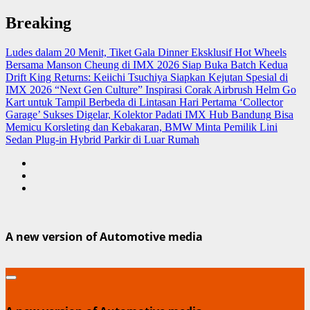
Skip
Breaking
to
content
Ludes dalam 20 Menit, Tiket Gala Dinner Eksklusif Hot Wheels
Bersama Manson Cheung di IMX 2026 Siap Buka Batch Kedua
Drift King Returns: Keiichi Tsuchiya Siapkan Kejutan Spesial di
IMX 2026 “Next Gen Culture”
Inspirasi Corak Airbrush Helm Go
Kart untuk Tampil Berbeda di Lintasan
Hari Pertama ‘Collector
Garage’ Sukses Digelar, Kolektor Padati IMX Hub Bandung
Bisa
Memicu Korsleting dan Kebakaran, BMW Minta Pemilik Lini
Sedan Plug-in Hybrid Parkir di Luar Rumah
A new version of Automotive media