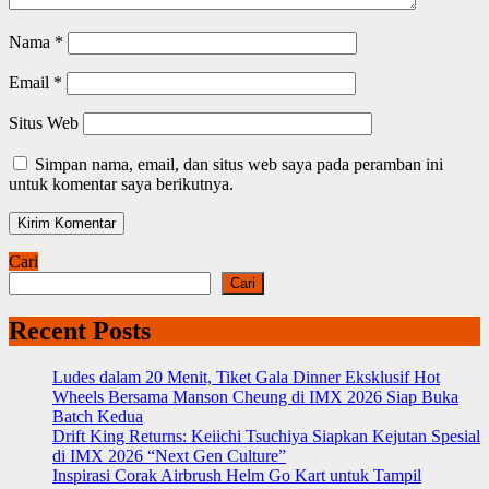
Nama
*
Email
*
Situs Web
Simpan nama, email, dan situs web saya pada peramban ini
untuk komentar saya berikutnya.
Cari
Cari
Recent Posts
Ludes dalam 20 Menit, Tiket Gala Dinner Eksklusif Hot
Wheels Bersama Manson Cheung di IMX 2026 Siap Buka
Batch Kedua
Drift King Returns: Keiichi Tsuchiya Siapkan Kejutan Spesial
di IMX 2026 “Next Gen Culture”
Inspirasi Corak Airbrush Helm Go Kart untuk Tampil