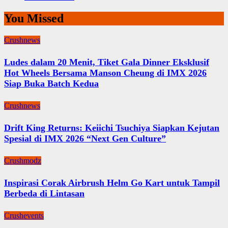
You Missed
Crushnews
Ludes dalam 20 Menit, Tiket Gala Dinner Eksklusif
Hot Wheels Bersama Manson Cheung di IMX 2026
Siap Buka Batch Kedua
Crushnews
Drift King Returns: Keiichi Tsuchiya Siapkan Kejutan
Spesial di IMX 2026 “Next Gen Culture”
Crushmodz
Inspirasi Corak Airbrush Helm Go Kart untuk Tampil
Berbeda di Lintasan
Crushevents