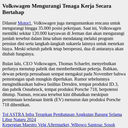
Volkswagen Mengurangi Tenaga Kerja Secara
Bertahap
Dilansir
Motor1
, Volkswagen juga mengumumkan rencana untuk
mengurangi hingga 35.000 posisi pekerjaan. Saat ini, Volkswagen
memiliki sekitar 120.000 karyawan di Jerman dan akan mengurangi
jumlah tersebut dalam lima tahun mendatang melalui program
pensiun dini serta langkah-langkah sukarela lainnya untuk menekan
biaya. Meski seluruh pabrik tetap beroperasi, dua di antaranya akan
diubah fungsinya.
Bulan lalu, CEO Volkswagen, Thomas Schaefer, menyebutkan
perlunya menutup pabrik dan memberhentikan pekerja. Bahkan,
dewan pekerja perusahaan sempat mengakui pada November bahwa
pemotongan upah mungkin diperlukan. Rumor sebelumnya
mengindikasikan bahwa fasilitas Dresden, tempat produksi ID.3,
dan pabrik Osnabruck, tempat produksi Porsche 718, berpotensi
ditutup. Namun, rencana tersebut kini dibatalkan meskipun
permintaan kendaraan listrik (EV) menurun dan produksi Porsche
718 dihentikan.
Navigasi
Tol ASTRA Infra Terapkan Pembatasan Angkutan Barang Selama
Libur Nataru 2024
pos
Kepergian Maestro Velg Aftermarket, Wibowo Santosa: Sosok