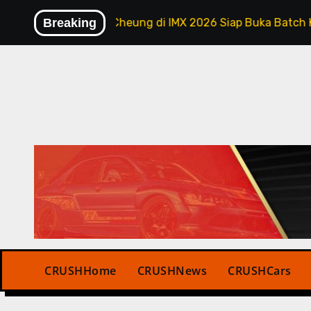
Skip
ama Manson Cheung di IMX 2026 Siap Buka Batch Kedua
Breaking
to
content
CRUSHHome
CRUSHNews
CRUSHCars