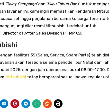
rti
‘Rainy Campaign’
dan
‘Kilau Tahun Baru’
untuk menjag
n layanan ini, kami ingin memastikan kendaraan Mitsub
 cuaca sehingga perjalanan bersama keluarga tercinta 
ngunjungi diler resmi Mitsubishi terdekat untuk
Director of After Sales Division PT MMKSI.
ubishi
dengan fasilitas 3S (Sales, Service, Spare Parts) telah di
. Layanan akan tersedia selama periode libur Natal dan Ta
nuari 2025, dengan jam operasional pukul 08.00–17.00. Di
esmi
Mitsubishi
tetap beroperasi sesuai jadwal reguler un