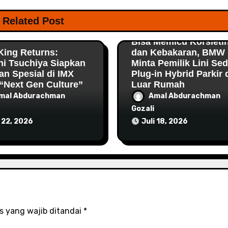
Related Post
Crushnews
hnews
Bisa Memicu Korsleti
 King Returns:
dan Kebakaran, BMW
hi Tsuchiya Siapkan
Minta Pemilik Lini Se
an Spesial di IMX
Plug-in Hybrid Parkir 
“Next Gen Culture”
Luar Rumah
mal Abdurachman
Amal Abdurachman
Gozali
i 22, 2026
Juli 18, 2026
s yang wajib ditandai
*