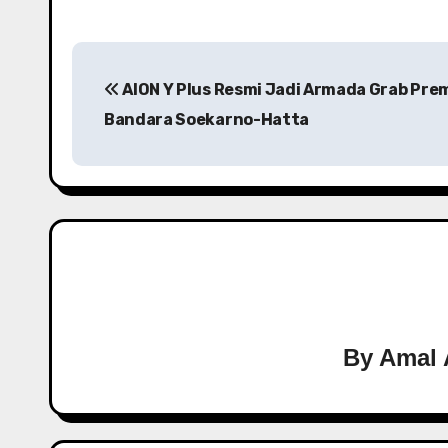
Navigasi
AION Y Plus Resmi Jadi Armada Grab Pre
pos
Bandara Soekarno-Hatta
By
Amal 