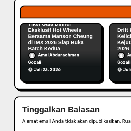
Crushnews
Ludes dalam 20 Menit,
Crus
Tiket Gala Dinner
Eksklusif Hot Wheels
Drift
Bersama Manson Cheung
Keiic
di IMX 2026 Siap Buka
Kejut
Batch Kedua
2026 
Amal Abdurachman
A
Gozali
Gozali
Juli 23, 2026
Jul
Tinggalkan Balasan
Alamat email Anda tidak akan dipublikasikan.
Rua