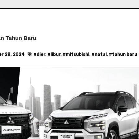
dan Tahun Baru
r 28, 2024
#
dier
, #
libur
, #
mitsubishi
, #
natal
, #
tahun baru