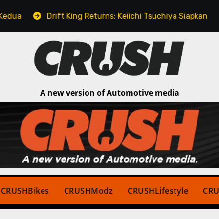
Drift King Returns: Keiichi Tsuchiya Siapkan Kejutan Spes
A new version of Automotive media
CRUSHBikes
CRUSHModz
CRUSHLifestyle
CRU