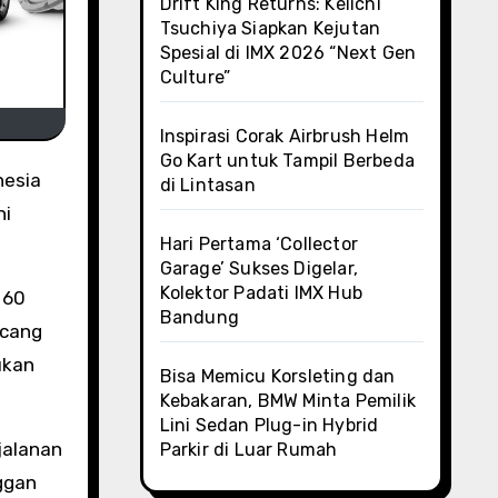
Drift King Returns: Keiichi
Tsuchiya Siapkan Kejutan
Spesial di IMX 2026 “Next Gen
Culture”
Inspirasi Corak Airbrush Helm
Go Kart untuk Tampil Berbeda
di Lintasan
hi
Hari Pertama ‘Collector
Garage’ Sukses Digelar,
Kolektor Padati IMX Hub
 60
Bandung
ncang
ukan
Bisa Memicu Korsleting dan
Kebakaran, BMW Minta Pemilik
Lini Sedan Plug-in Hybrid
jalanan
Parkir di Luar Rumah
nggan