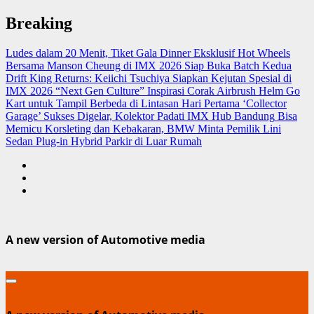
Skip
Breaking
to
content
Ludes dalam 20 Menit, Tiket Gala Dinner Eksklusif Hot Wheels
Bersama Manson Cheung di IMX 2026 Siap Buka Batch Kedua
Drift King Returns: Keiichi Tsuchiya Siapkan Kejutan Spesial di
IMX 2026 “Next Gen Culture”
Inspirasi Corak Airbrush Helm Go
Kart untuk Tampil Berbeda di Lintasan
Hari Pertama ‘Collector
Garage’ Sukses Digelar, Kolektor Padati IMX Hub Bandung
Bisa
Memicu Korsleting dan Kebakaran, BMW Minta Pemilik Lini
Sedan Plug-in Hybrid Parkir di Luar Rumah
A new version of Automotive media