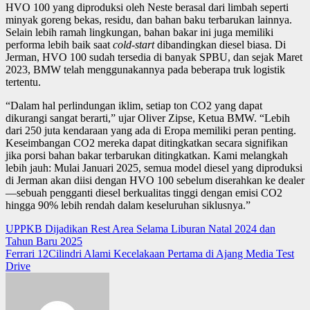
HVO 100 yang diproduksi oleh Neste berasal dari limbah seperti
minyak goreng bekas, residu, dan bahan baku terbarukan lainnya.
Selain lebih ramah lingkungan, bahan bakar ini juga memiliki
performa lebih baik saat
cold-start
dibandingkan diesel biasa. Di
Jerman, HVO 100 sudah tersedia di banyak SPBU, dan sejak Maret
2023, BMW telah menggunakannya pada beberapa truk logistik
tertentu.
“Dalam hal perlindungan iklim, setiap ton CO2 yang dapat
dikurangi sangat berarti,” ujar Oliver Zipse, Ketua BMW. “Lebih
dari 250 juta kendaraan yang ada di Eropa memiliki peran penting.
Keseimbangan CO2 mereka dapat ditingkatkan secara signifikan
jika porsi bahan bakar terbarukan ditingkatkan. Kami melangkah
lebih jauh: Mulai Januari 2025, semua model diesel yang diproduksi
di Jerman akan diisi dengan HVO 100 sebelum diserahkan ke dealer
—sebuah pengganti diesel berkualitas tinggi dengan emisi CO2
hingga 90% lebih rendah dalam keseluruhan siklusnya.”
Navigasi
UPPKB Dijadikan Rest Area Selama Liburan Natal 2024 dan
Tahun Baru 2025
pos
Ferrari 12Cilindri Alami Kecelakaan Pertama di Ajang Media Test
Drive