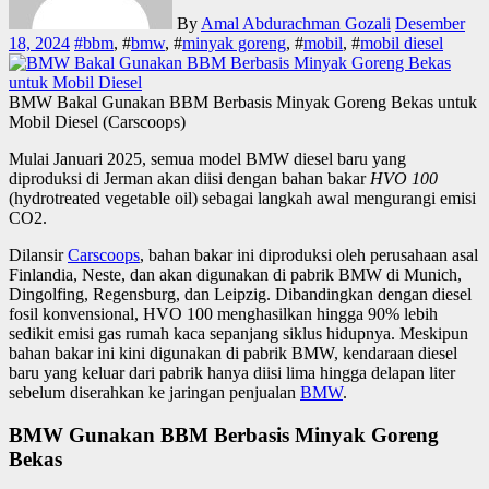
By
Amal Abdurachman Gozali
Desember
18, 2024
#
bbm
, #
bmw
, #
minyak goreng
, #
mobil
, #
mobil diesel
BMW Bakal Gunakan BBM Berbasis Minyak Goreng Bekas untuk
Mobil Diesel (Carscoops)
Mulai Januari 2025, semua model BMW diesel baru yang
diproduksi di Jerman akan diisi dengan bahan bakar
HVO 100
(hydrotreated vegetable oil) sebagai langkah awal mengurangi emisi
CO2.
Dilansir
Carscoops
, bahan bakar ini diproduksi oleh perusahaan asal
Finlandia, Neste, dan akan digunakan di pabrik BMW di Munich,
Dingolfing, Regensburg, dan Leipzig. Dibandingkan dengan diesel
fosil konvensional, HVO 100 menghasilkan hingga 90% lebih
sedikit emisi gas rumah kaca sepanjang siklus hidupnya. Meskipun
bahan bakar ini kini digunakan di pabrik BMW, kendaraan diesel
baru yang keluar dari pabrik hanya diisi lima hingga delapan liter
sebelum diserahkan ke jaringan penjualan
BMW
.
BMW Gunakan BBM Berbasis Minyak Goreng
Bekas