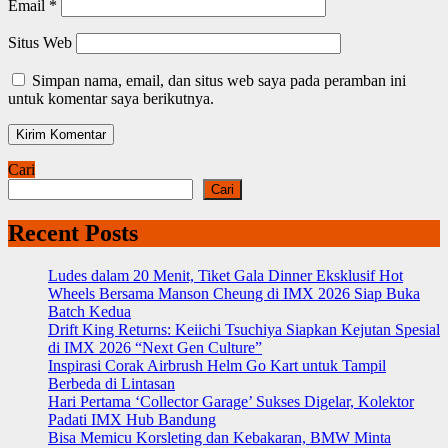
Email
*
Situs Web
Simpan nama, email, dan situs web saya pada peramban ini
untuk komentar saya berikutnya.
Cari
Cari
Recent Posts
Ludes dalam 20 Menit, Tiket Gala Dinner Eksklusif Hot
Wheels Bersama Manson Cheung di IMX 2026 Siap Buka
Batch Kedua
Drift King Returns: Keiichi Tsuchiya Siapkan Kejutan Spesial
di IMX 2026 “Next Gen Culture”
Inspirasi Corak Airbrush Helm Go Kart untuk Tampil
Berbeda di Lintasan
Hari Pertama ‘Collector Garage’ Sukses Digelar, Kolektor
Padati IMX Hub Bandung
Bisa Memicu Korsleting dan Kebakaran, BMW Minta