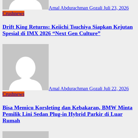
Amal Abdurachman Gozali
Juli 23, 2026
Crushnews
Drift King Returns: Keiichi Tsuchiya Siapkan Kejutan
Spesial di IMX 2026 “Next Gen Culture”
Amal Abdurachman Gozali
Juli 22, 2026
Crushnews
Bisa Memicu Korsleting dan Kebakaran, BMW Minta
Pemilik Lini Sedan Plug-in Hybrid Parkir di Luar
Rumah