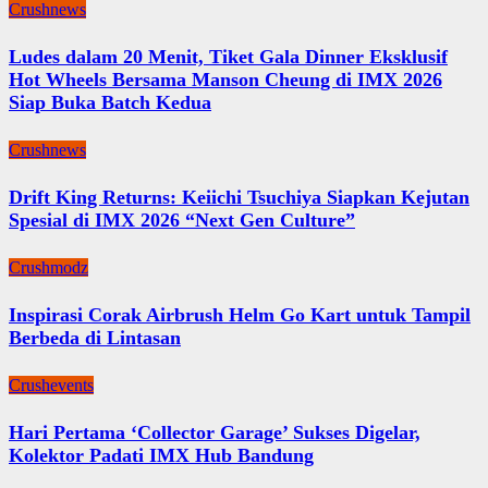
Crushnews
Ludes dalam 20 Menit, Tiket Gala Dinner Eksklusif
Hot Wheels Bersama Manson Cheung di IMX 2026
Siap Buka Batch Kedua
Crushnews
Drift King Returns: Keiichi Tsuchiya Siapkan Kejutan
Spesial di IMX 2026 “Next Gen Culture”
Crushmodz
Inspirasi Corak Airbrush Helm Go Kart untuk Tampil
Berbeda di Lintasan
Crushevents
Hari Pertama ‘Collector Garage’ Sukses Digelar,
Kolektor Padati IMX Hub Bandung