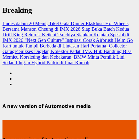
Skip
Breaking
to
content
Ludes dalam 20 Menit, Tiket Gala Dinner Eksklusif Hot Wheels
Bersama Manson Cheung di IMX 2026 Siap Buka Batch Kedua
Drift King Returns: Keiichi Tsuchiya Siapkan Kejutan Spesial di
IMX 2026 “Next Gen Culture”
Inspirasi Corak Airbrush Helm Go
Kart untuk Tampil Berbeda di Lintasan
Hari Pertama ‘Collector
Garage’ Sukses Digelar, Kolektor Padati IMX Hub Bandung
Bisa
Memicu Korsleting dan Kebakaran, BMW Minta Pemilik Lini
Sedan Plug-in Hybrid Parkir di Luar Rumah
A new version of Automotive media