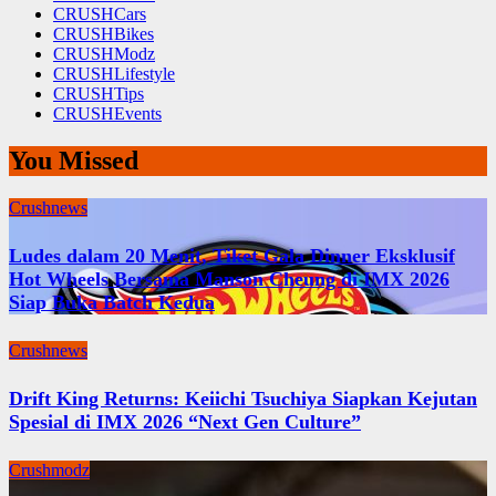
CRUSHCars
CRUSHBikes
CRUSHModz
CRUSHLifestyle
CRUSHTips
CRUSHEvents
You Missed
Crushnews
Ludes dalam 20 Menit, Tiket Gala Dinner Eksklusif
Hot Wheels Bersama Manson Cheung di IMX 2026
Siap Buka Batch Kedua
Crushnews
Drift King Returns: Keiichi Tsuchiya Siapkan Kejutan
Spesial di IMX 2026 “Next Gen Culture”
Crushmodz