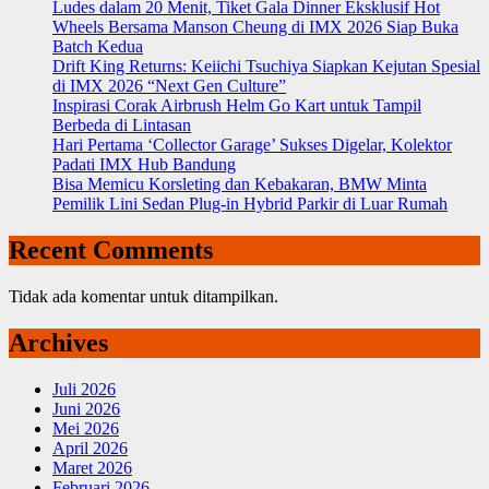
Ludes dalam 20 Menit, Tiket Gala Dinner Eksklusif Hot
Wheels Bersama Manson Cheung di IMX 2026 Siap Buka
Batch Kedua
Drift King Returns: Keiichi Tsuchiya Siapkan Kejutan Spesial
di IMX 2026 “Next Gen Culture”
Inspirasi Corak Airbrush Helm Go Kart untuk Tampil
Berbeda di Lintasan
Hari Pertama ‘Collector Garage’ Sukses Digelar, Kolektor
Padati IMX Hub Bandung
Bisa Memicu Korsleting dan Kebakaran, BMW Minta
Pemilik Lini Sedan Plug-in Hybrid Parkir di Luar Rumah
Recent Comments
Tidak ada komentar untuk ditampilkan.
Archives
Juli 2026
Juni 2026
Mei 2026
April 2026
Maret 2026
Februari 2026