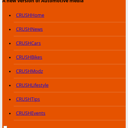
A new version of Automotive media
CRUSHHome
CRUSHNews
CRUSHCars
CRUSHBikes
CRUSHModz
CRUSHLifestyle
CRUSHTips
CRUSHEvents