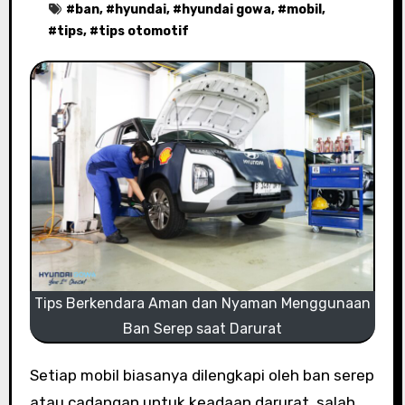
#
ban
, #
hyundai
, #
hyundai gowa
, #
mobil
,
#
tips
, #
tips otomotif
Tips Berkendara Aman dan Nyaman Menggunaan
Ban Serep saat Darurat
Setiap mobil biasanya dilengkapi oleh ban serep
atau cadangan untuk keadaan darurat, salah