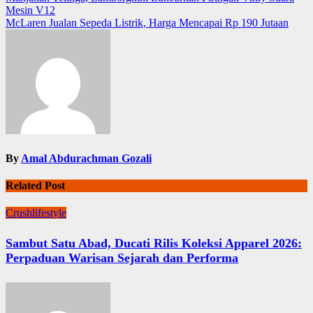
Navigasi
Mesin V12
pos
McLaren Jualan Sepeda Listrik, Harga Mencapai Rp 190 Jutaan
By
Amal Abdurachman Gozali
Related Post
Crushlifestyle
Sambut Satu Abad, Ducati Rilis Koleksi Apparel 2026:
Perpaduan Warisan Sejarah dan Performa