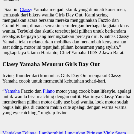
”Saat ini
Classy
Yamaha menjadi skutik yang diminati konsumen,
termasuk dari bikers wanita Girls Day Out. Kami sering
mengadakan acara bersama mereka menggunakan Fazzio dan
Grand Filano, dimana semakin seru dengan berbagai kegiatan khas
wanita. Terbukti dua skutik tersebut jadi pilihan untuk berkendara
sekaligus bergaya yang meningkatkan percaya diri. Kualitas Classy
Yamaha telah melancarkan mobilitas dan menambah kenyamanan
saat riding, motor ini tepat jadi pilihan konsumen yang stylish,”
ungkap Jaya Utama Harianto, Chief Yamaha DDS 2 Jawa Barat.
Classy Yamaha Menurut Girls Day Out
Irvine, founder dari komunitas Girls Day Out mengakui Classy
Yamaha cocok untuk memenuhi kebutuhan sehari-hari.
”
Yamaha
Fazzio dan
Filano
motor yang cocok buat lifestyle, apalagi
untuk wanita bisa matching dengan outfit. Hadirnya Classy Yamaha
memberikan pilihan motor daily use bagi wanita, look motor sudah
bagus lalu jika di custom makin cute apalagi dengan warna-warna
yang eye catching,” ungkap Irvine.
Manjakan Telinga, Lamborghini Luncurkan Piringan Vinly Suara