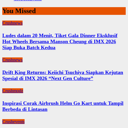
You Missed
Crushnews
Ludes dalam 20 Menit, Tiket Gala Dinner Eksklusif
Hot Wheels Bersama Manson Cheung di IMX 2026
Siap Buka Batch Kedua
Crushnews
Drift King Returns: Keiichi Tsuchiya Siapkan Kejutan
Spesial di IMX 2026 “Next Gen Culture”
Crushmodz
Inspirasi Corak Airbrush Helm Go Kart untuk Tampil
Berbeda di Lintasan
Crushevents