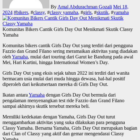
By
Amal Abdurachman Gozali
Mei 18,
2024
#
bikers
, #
classy
, #
classy yamaha
, #
girls
, #
skutik
, #
yamaha
Komunitas Bikers Cantik Girls Day Out Menikmati Skutik Classy
Yamaha
Komunitas bikers cantik Girls Day Out yang terdiri dari pengguna
Fazzio dan Grand Filano sering meramaikan aktivitas yang diadakan
oleh
Yamaha
, mulai dari touring dari Garut ke Bandung pada awal
Mei, Hari Kartini, hingga International Women’s Day.
Girls Day Out yang eksis sejak tahun 2022 ini terdiri dari wanita
bermacam usia mulai dari muda hingga dewasa, hal-hal positif
diperoleh dari keikutsertaan mereka di Girls Day Out.
Ikatan antara
Yamaha
dengan Girls Day Out bermula dari
pengalaman menyenangkan test ride Fazzio dan Grand Filano
sampai akhirnya skutik tersebut mereka beli.
Memiliki kedekatan dengan Yamaha, Girls Day Out turut
menggambarkan aktivitas yang suka dilakukan para pengguna
Classy Yamaha. Bersama Yamaha, Girls Day Out merupakan bagian
dari Clan of Classy yang aktif dan gemar mengendarai Classy
Yamaha.