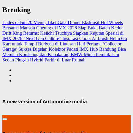
Skip
Breaking
to
content
Ludes dalam 20 Menit, Tiket Gala Dinner Eksklusif Hot Wheels
Bersama Manson Cheung di IMX 2026 Siap Buka Batch Kedua
Drift King Returns: Keiichi Tsuchiya Siapkan Kejutan Spesial di
IMX 2026 “Next Gen Culture”
Inspirasi Corak Airbrush Helm Go
Kart untuk Tampil Berbeda di Lintasan
Hari Pertama ‘Collector
Garage’ Sukses Digelar, Kolektor Padati IMX Hub Bandung
Bisa
Memicu Korsleting dan Kebakaran, BMW Minta Pemilik Lini
Sedan Plug-in Hybrid Parkir di Luar Rumah
A new version of Automotive media