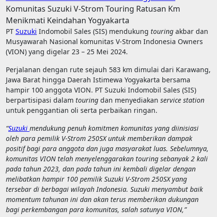
Komunitas Suzuki V-Strom Touring Ratusan Km
Menikmati Keindahan Yogyakarta
PT
Suzuki
Indomobil Sales (SIS) mendukung
touring
akbar dan
Musyawarah Nasional komunitas V-Strom Indonesia Owners
(VION) yang digelar 23 – 25 Mei 2024.
Perjalanan dengan rute sejauh 583 km dimulai dari Karawang,
Jawa Barat hingga Daerah Istimewa Yogyakarta bersama
hampir 100 anggota VION. PT Suzuki Indomobil Sales (SIS)
berpartisipasi dalam
touring
dan menyediakan
service station
untuk penggantian oli serta perbaikan ringan.
“
Suzuki
mendukung penuh komitmen komunitas yang diinisiasi
oleh para pemilik V-Strom 250SX untuk memberikan dampak
positif bagi para anggota dan juga masyarakat luas. Sebelumnya,
komunitas VION telah menyelenggarakan touring sebanyak 2 kali
pada tahun 2023, dan pada tahun ini kembali digelar dengan
melibatkan hampir 100 pemilik Suzuki V-Strom 250SX yang
tersebar di berbagai wilayah Indonesia. Suzuki menyambut baik
momentum tahunan ini dan akan terus memberikan dukungan
bagi perkembangan para komunitas, salah satunya
VION
,”