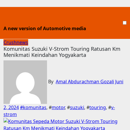
Skip
to
content
A new version of Automotive media
Crushnews
Komunitas Suzuki V-Strom Touring Ratusan Km
Menikmati Keindahan Yogyakarta
By
Amal Abdurachman Gozali
Juni
2, 2024
#
komunitas
, #
motor
, #
suzuki
, #
touring
, #
v-
strom