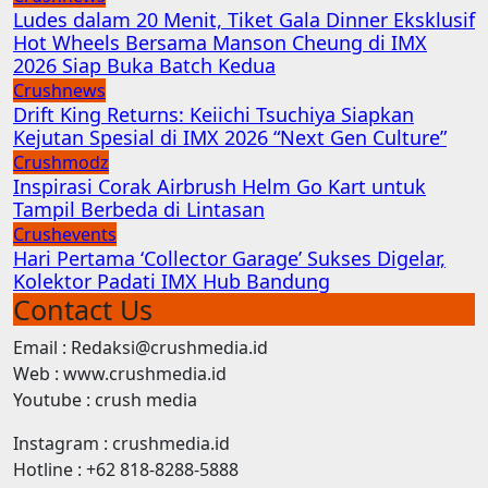
Ludes dalam 20 Menit, Tiket Gala Dinner Eksklusif
Hot Wheels Bersama Manson Cheung di IMX
2026 Siap Buka Batch Kedua
Crushnews
Drift King Returns: Keiichi Tsuchiya Siapkan
Kejutan Spesial di IMX 2026 “Next Gen Culture”
Crushmodz
Inspirasi Corak Airbrush Helm Go Kart untuk
Tampil Berbeda di Lintasan
Crushevents
Hari Pertama ‘Collector Garage’ Sukses Digelar,
Kolektor Padati IMX Hub Bandung
Contact Us
Email : Redaksi@crushmedia.id
Web : www.crushmedia.id
Youtube : crush media
Instagram : crushmedia.id
Hotline : +62 818-8288-5888