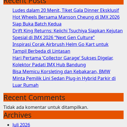
Recent Posts
Ludes dalam 20 Menit, Tiket Gala Dinner Eksklusif
Hot Wheels Bersama Manson Cheung di IMX 2026
Siap Buka Batch Kedua
Drift King Returns: Keiichi Tsuchiya Siapkan Kejutan
Spesial di IMX 2026 “Next Gen Culture”
Inspirasi Corak Airbrush Helm Go Kart untuk
Tampil Berbeda di Lintasan
Hari Pertama ‘Collector Garage’ Sukses Digelar,
Kolektor Padati IMX Hub Bandung
Bisa Memicu Korsleting dan Kebakaran, BMW
Minta Pemilik Lini Sedan Plug-in Hybrid Parkir di
Luar Rumah
Recent Comments
Tidak ada komentar untuk ditampilkan.
Archives
Juli 2026