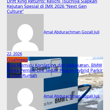
Drift King Returns: Keiichi Tsuchiya Siapkan
Kejutan Spesial di IMX 2026 “Next Gen
Culture”
Amal Abdurachman Gozali
Juli
22, 2026
Crushnews
Bisa Memicu Korsleting dan Kebakaran, BMW
Minta Pemilik Lini Sedan Plug-in Hybrid Parkir
di Luar Rumah
Amal Abdurachman Gozali
Juli