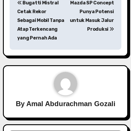
Bugatti Mistral
Mazda SP Concept
pos
Cetak Rekor
Punya Potensi
Sebagai Mobil Tanpa
untuk Masuk Jalur
Atap Terkencang
Produksi
yang Pernah Ada
By
Amal Abdurachman Gozali