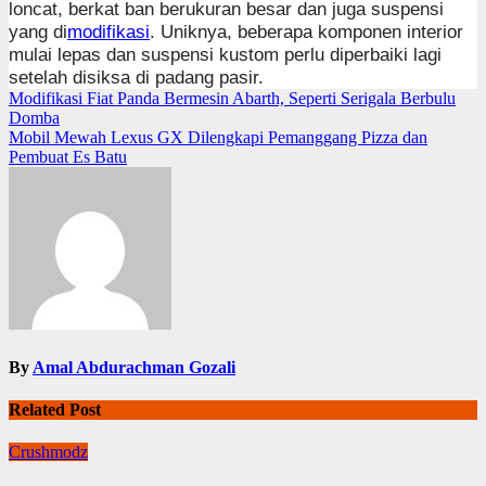
loncat, berkat ban berukuran besar dan juga suspensi
yang di
modifikasi
. Uniknya, beberapa komponen interior
mulai lepas dan suspensi kustom perlu diperbaiki lagi
setelah disiksa di padang pasir.
Navigasi
Modifikasi Fiat Panda Bermesin Abarth, Seperti Serigala Berbulu
Domba
pos
Mobil Mewah Lexus GX Dilengkapi Pemanggang Pizza dan
Pembuat Es Batu
By
Amal Abdurachman Gozali
Related Post
Crushmodz