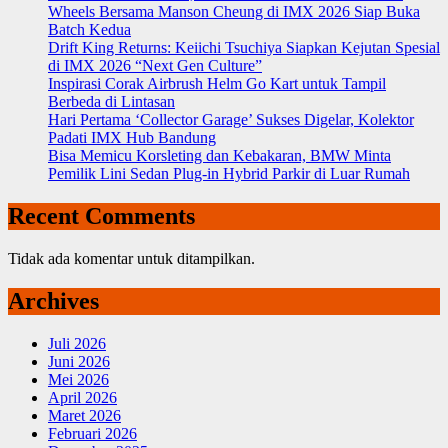
Wheels Bersama Manson Cheung di IMX 2026 Siap Buka
Batch Kedua
Drift King Returns: Keiichi Tsuchiya Siapkan Kejutan Spesial
di IMX 2026 “Next Gen Culture”
Inspirasi Corak Airbrush Helm Go Kart untuk Tampil
Berbeda di Lintasan
Hari Pertama ‘Collector Garage’ Sukses Digelar, Kolektor
Padati IMX Hub Bandung
Bisa Memicu Korsleting dan Kebakaran, BMW Minta
Pemilik Lini Sedan Plug-in Hybrid Parkir di Luar Rumah
Recent Comments
Tidak ada komentar untuk ditampilkan.
Archives
Juli 2026
Juni 2026
Mei 2026
April 2026
Maret 2026
Februari 2026