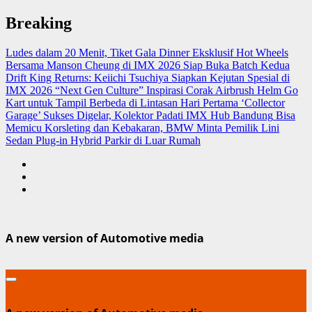
Skip
Breaking
to
content
Ludes dalam 20 Menit, Tiket Gala Dinner Eksklusif Hot Wheels
Bersama Manson Cheung di IMX 2026 Siap Buka Batch Kedua
Drift King Returns: Keiichi Tsuchiya Siapkan Kejutan Spesial di
IMX 2026 “Next Gen Culture”
Inspirasi Corak Airbrush Helm Go
Kart untuk Tampil Berbeda di Lintasan
Hari Pertama ‘Collector
Garage’ Sukses Digelar, Kolektor Padati IMX Hub Bandung
Bisa
Memicu Korsleting dan Kebakaran, BMW Minta Pemilik Lini
Sedan Plug-in Hybrid Parkir di Luar Rumah
A new version of Automotive media