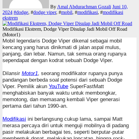
By
Amal Abdurachman Gozali
Juni 10,
2024
#
dodge
, #
dodge viper
, #
mobil
, #
modifikasi
, #
modifikasi
ekstrem
Modifikasi Ekstrem, Dodge Viper Disulap Jadi Mobil Off Road
(Motor1)
Mobil legendaris Dodge Viper dikenal sebagai mobil
kencang yang harus dinikmati di jalan aspal mulus,
panjang, dan lebar. Namun, tak semua orang rupanya
sependapat dengan kodrat sebuah Dodge Viper.
Dilansir
Motor1
, seorang modifikator rupanya punya
pandangan berbeda soal potensi dari sebuah Dodge
Viper. Pemilik akun
YouTube
SuperFastMatt
menghabiskan banyak waktu untuk membongkar,
memotong, dan memasang kembali Viper generasi
pertama dari tahun 1990-an.
Modifikasi
ini berlangsung cukup lama, sampai Matt
merasa percaya diri untuk menguji mobilnya di padang
pasir melakukan berbagai tes, seperti berputar-putar
membentuk donat, melakukan loncatan, hingga
rock-