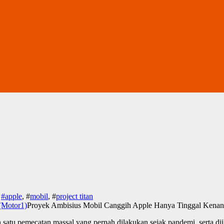
#
apple
, #
mobil
, #
project titan
Proyek Ambisius Mobil Canggih Apple Hanya Tinggal Kenan
h satu pemecatan massal yang pernah dilakukan sejak pandemi, serta 