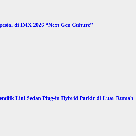
Spesial di IMX 2026 “Next Gen Culture”
ilik Lini Sedan Plug-in Hybrid Parkir di Luar Rumah