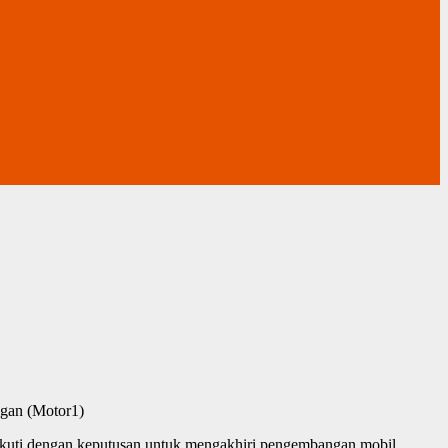
gan (Motor1)
diikuti dengan keputusan untuk mengakhiri pengembangan mobil