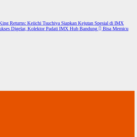
 King Returns: Keiichi Tsuchiya Siapkan Kejutan Spesial di IMX
Sukses Digelar, Kolektor Padati IMX Hub Bandung
Bisa Memicu