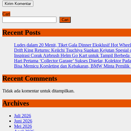
Cari
Cari
Recent Posts
Ludes dalam 20 Menit, Tiket Gala Dinner Eksklusif Hot Wh
Drift King Returns: Keiichi Tsuchiya Siapkan Kejutan Spesia
Inspirasi Corak Airbrush Helm Go Kart untuk Tampil Berbeda 
Hari Pertama ‘Collector Garage’ Sukses Digelar, Kolektor P
Bisa Memicu Korsleting dan Kebakaran, BMW Minta Pemilik L
Recent Comments
Tidak ada komentar untuk ditampilkan.
Archives
Juli 2026
Juni 2026
Mei 2026