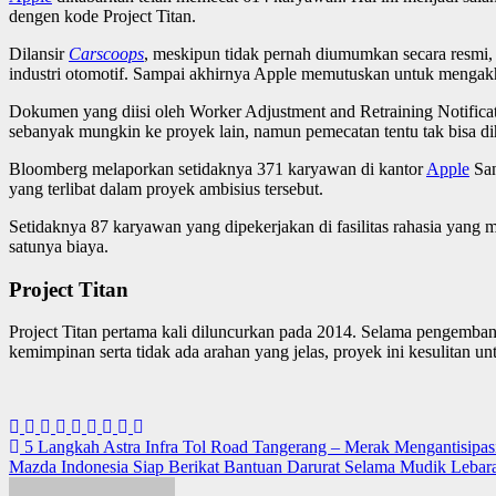
dengen kode Project Titan.
Dilansir
Carscoops
, meskipun tidak pernah diumumkan secara resmi
industri otomotif. Sampai akhirnya Apple memutuskan untuk mengakhi
Dokumen yang diisi oleh Worker Adjustment and Retraining Notifi
sebanyak mungkin ke proyek lain, namun pemecatan tentu tak bisa di
Bloomberg melaporkan setidaknya 371 karyawan di kantor
Apple
San
yang terlibat dalam proyek ambisius tersebut.
Setidaknya 87 karyawan yang dipekerjakan di fasilitas rahasia yang
satunya biaya.
Project Titan
Project Titan pertama kali diluncurkan pada 2014. Selama pengemban
kemimpinan serta tidak ada arahan yang jelas, proyek ini kesulitan 
Navigasi
5 Langkah Astra Infra Tol Road Tangerang – Merak Mengantisipas
Mazda Indonesia Siap Berikat Bantuan Darurat Selama Mudik Leba
pos