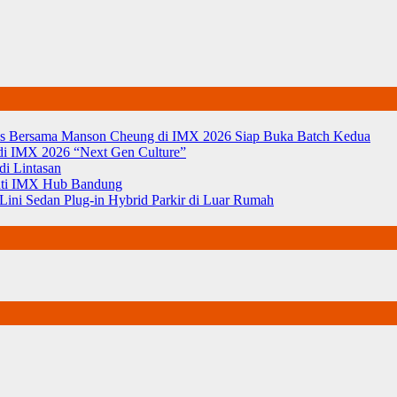
eels Bersama Manson Cheung di IMX 2026 Siap Buka Batch Kedua
l di IMX 2026 “Next Gen Culture”
di Lintasan
adati IMX Hub Bandung
ini Sedan Plug-in Hybrid Parkir di Luar Rumah