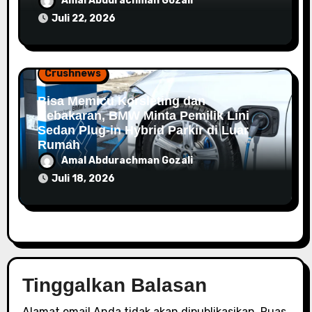
Amal Abdurachman Gozali
Juli 22, 2026
Crushnews
Bisa Memicu Korsleting dan
Kebakaran, BMW Minta Pemilik Lini
Sedan Plug-in Hybrid Parkir di Luar
Rumah
Amal Abdurachman Gozali
Juli 18, 2026
Tinggalkan Balasan
Alamat email Anda tidak akan dipublikasikan.
Ruas