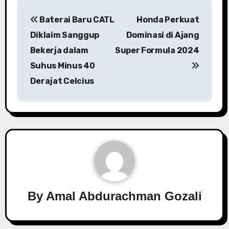
Navigasi
Baterai Baru CATL
Honda Perkuat
pos
Diklaim Sanggup
Dominasi di Ajang
Bekerja dalam
Super Formula 2024
Suhus Minus 40
Derajat Celcius
By
Amal Abdurachman Gozali