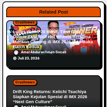
Related Post
Crushnews
Ludes dalam 20 Menit, Tiket Gala
Dinner Eksklusif Hot Wheels Bersama
Manson Cheung di IMX 2026 Siap Buka
Batch Kedua
Amal Abdurachman Gozali
Juli 23, 2026
Crushnews
Drift King Returns: Keiichi Tsuchiya
Siapkan Kejutan Spesial di IMX 2026
“Next Gen Culture”